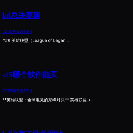
lol总决赛赌
2025年5月14日
### 英雄联盟（League of Legen…
s15哪个软件能买
2025年5月13日
**英雄联盟：全球电竞的巅峰对决** 英雄联盟（…