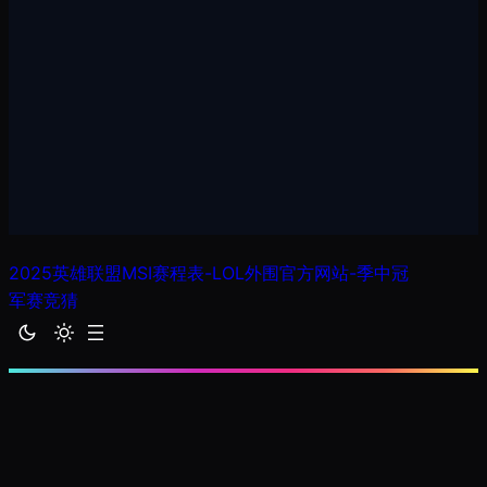
2025英雄联盟MSI赛程表-LOL外围官方网站-季中冠
军赛竞猜