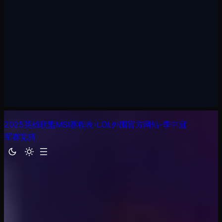
2025英雄联盟MSI赛程表-LOL外围官方网站-季中冠
军赛竞猜