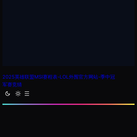
2025英雄联盟MSI赛程表-LOL外围官方网站-季中冠
军赛竞猜