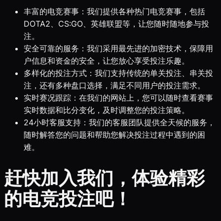
丰富的电竞赛事：我们提供各种热门电竞赛事，包括
DOTA2、CS:GO、英雄联盟等，让您随时随地参与投
注。
安全可靠的服务：我们采用最先进的加密技术，保障用
户信息和资金的安全，让您放心享受投注乐趣。
多样化的投注方式：我们支持传统的单关投注、串关投
注，还有多种盘口选择，满足不同用户的投注需求。
实时赛况跟踪：在我们的网站上，您可以随时查看赛事
实时数据和比分变化，及时调整您的投注策略。
24小时客服支持：我们的客服团队提供全天候的服务，
随时解答您的问题和帮助您解决投注过程中遇到的困
难。
赶快加入我们，体验精彩
的电竞投注吧！