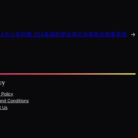
14怎么买外围_S14英雄联盟全球总决赛电竞赛事竞猜
→
cy
 Policy
and Conditions
t Us