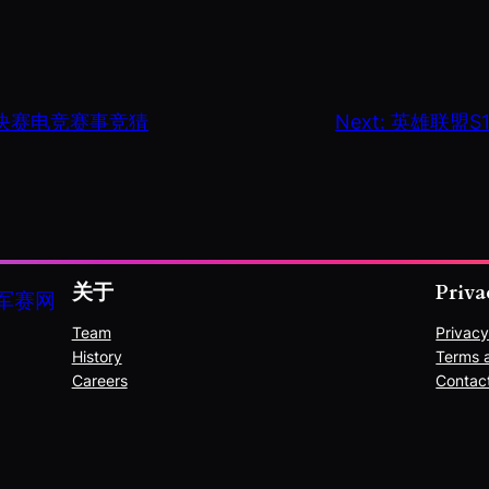
总决赛电竞赛事竞猜
Next:
英雄联盟S
关于
Priva
冠军赛网
Team
Privacy
History
Terms 
Careers
Contac