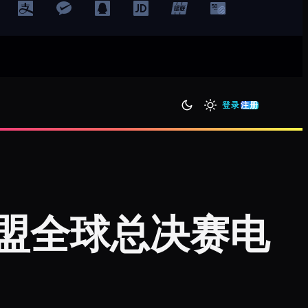
登录
注册
联盟全球总决赛电