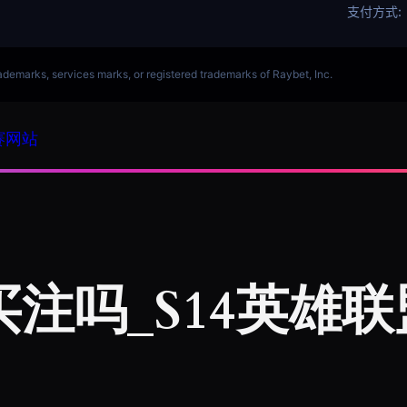
赛网站
注吗_S14英雄