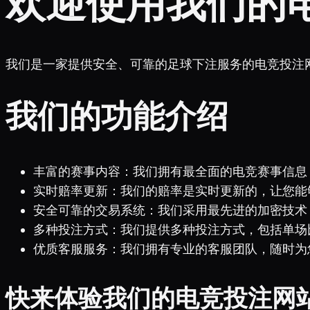
欢迎使用我们的
我们是一家提供安全、可靠的足球下注服务的电竞投注
我们的功能介绍
丰富的赛事内容：我们拥有最全面的电竞赛事信息
实时赔率更新：我们的赔率是实时更新的，让您能
安全可靠的交易系统：我们采用最先进的加密技术
多种投注方式：我们提供多种投注方式，包括单场
优质客服服务：我们拥有专业的客服团队，随时为
快来体验我们的电竞投注网站