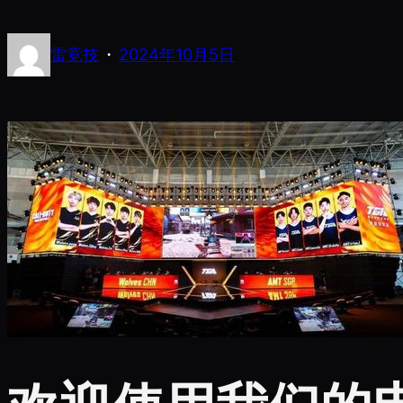
·
雷竞技
2024年10月5日