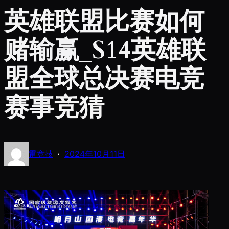
英雄联盟比赛如何
赌输赢_S14英雄联
盟全球总决赛电竞
赛事竞猜
·
雷竞技
2024年10月11日