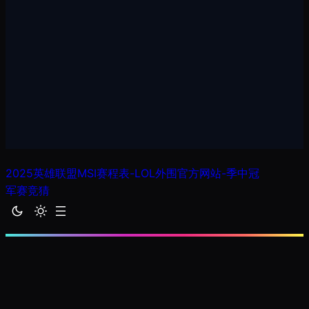
2025英雄联盟MSI赛程表-LOL外围官方网站-季中冠
军赛竞猜