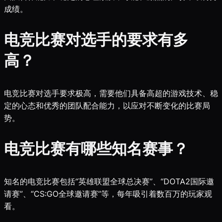
成绩。
电竞比赛对选手的要求有多
高？
电竞比赛对选手要求极高，需要他们具备高超的游戏技术、稳
定的心态和优秀的团队配合能力，以应对不断变化的比赛局
势。
电竞比赛有哪些知名赛事？
知名的电竞比赛包括“英雄联盟全球总决赛”、“DOTA2国际邀
请赛”、“CS:GO全球邀请赛”等，每年吸引着数百万的玩家观
看。