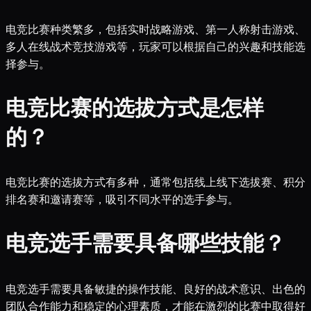
电竞比赛种类繁多，包括实时战略游戏、第一人称射击游戏、
多人在线战术竞技游戏等，玩家可以根据自己的兴趣和技能选
择参与。
电竞比赛的选拔方式是怎样
的？
电竞比赛的选拔方式有多种，通常包括线上线下选拔赛、积分
排名赛和邀请赛等，吸引不同水平的选手参与。
电竞选手需要具备哪些技能？
电竞选手需要具备敏捷的操作技能、良好的战术意识、出色的
团队合作能力和稳定的心理素质，才能在激烈的比赛中取得好