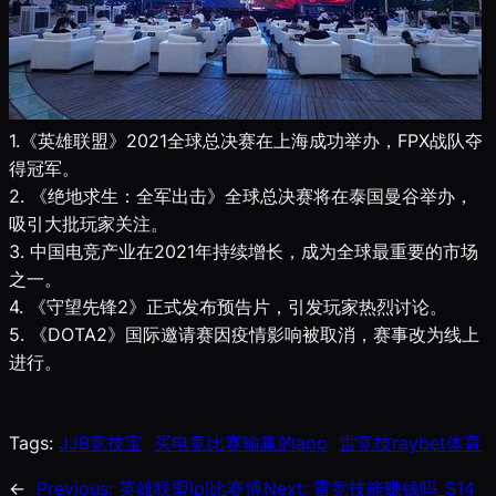
1.《英雄联盟》2021全球总决赛在上海成功举办，FPX战队夺
得冠军。
2. 《绝地求生：全军出击》全球总决赛将在泰国曼谷举办，
吸引大批玩家关注。
3. 中国电竞产业在2021年持续增长，成为全球最重要的市场
之一。
4. 《守望先锋2》正式发布预告片，引发玩家热烈讨论。
5. 《DOTA2》国际邀请赛因疫情影响被取消，赛事改为线上
进行。
Tags:
JJB竞技宝
买电竞比赛输赢的app
雷竞技raybet体育
←
Previous:
英雄联盟lpl比赛博
Next:
雷竞技能赚钱吗_S14