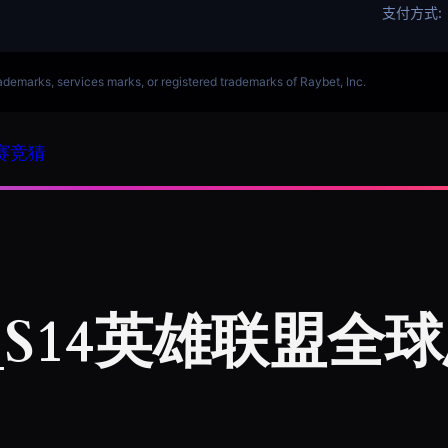
军赛竞猜
台_S14英雄联盟