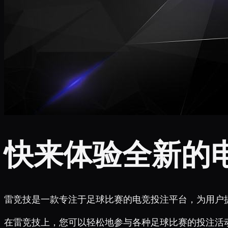
快来体验全新的
雷竞技是一款专注于足球比赛的电竞投注平台，为用户
在雷竞技上，您可以轻松地参与各种足球比赛的投注活