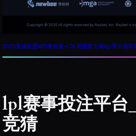
跳
2025英雄联盟MSI赛程表-LOL外围官方网站-季中冠
至
内
容
lpl赛事投注平
竞猜