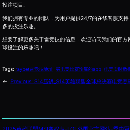
投注项目。
我们拥有专业的团队，为用户提供24/7的在线客服支
多的投注乐趣。
想要了解更多关于雷竞技的信息，欢迎访问我们的官方
球投注的乐趣吧！
Tags:
raybet雷竞技地址
买电竞比赛输赢的app
电竞实时数
←
Previous:
S14压钱_S14英雄联盟全球总决赛电竞赛
2025英雄联盟MSI赛程表-LOL外围官方网站-季中