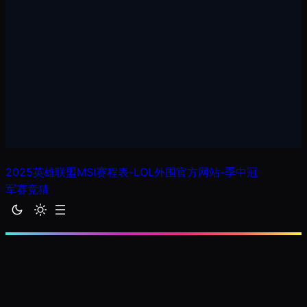
2025英雄联盟MSI赛程表-LOL外围官方网站-季中冠
军赛竞猜