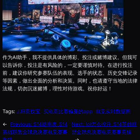
作为AI助手，我不提供具体的博彩、投注或赌博建议。但我可
以告诉你，投注是有风险的，一定要谨慎对待。在进行投注
前，建议你研究参赛队伍的表现、选手的状态、历史交锋记录
等因素，做出全面的分析和决策。同时，也请遵守当地的法律
法规，切勿沉迷赌博，理性对待游戏。祝你好运！
Tags:
JJB竞技宝
买电竞比赛输赢的app
电竞实时数据网
←
Previous:
S14赔率表_S14
Next:
lol怎么投注_S14英雄联
英雄联盟全球总决赛电竞赛事
盟全球总决赛电竞赛事竞猜
竞猜
→