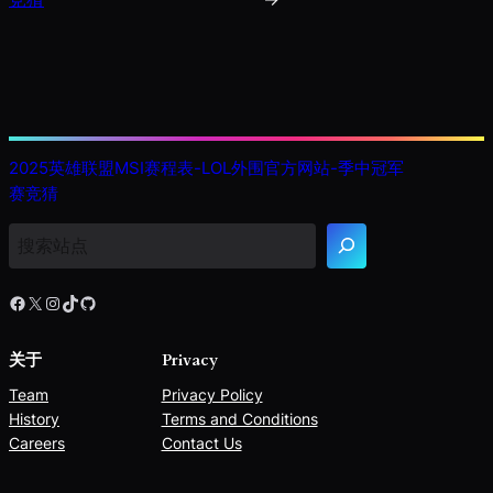
2025英雄联盟MSI赛程表-LOL外围官方网站-季中冠军
赛竞猜
搜
索
Facebook
X
Instagram
TikTok
GitHub
关于
Privacy
Team
Privacy Policy
History
Terms and Conditions
Careers
Contact Us