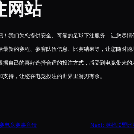
注网站
吧！我们为您提供安全、可靠的足球下注服务，让您尽情
括最新的赛程、参赛队伍信息、比赛结果等，让您随时随
根据自己的喜好选择合适的投注方式，感受到电竞带来的
和支持，让您在电竞投注的世界里游刃有余。
决赛电竞赛事竞猜
Next:
英雄联盟比