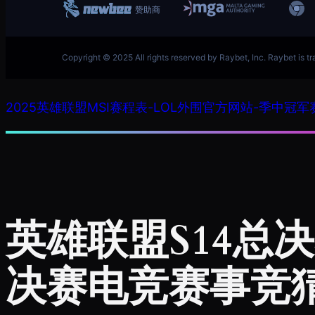
跳
2025英雄联盟MSI赛程表-LOL外围官方网站-季中冠
至
内
容
英雄联盟S14总
决赛电竞赛事竞