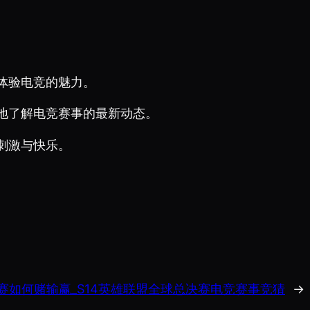
体验电竞的魅力。
地了解电竞赛事的最新动态。
刺激与快乐。
赛如何赌输赢_S14英雄联盟全球总决赛电竞赛事竞猜
→