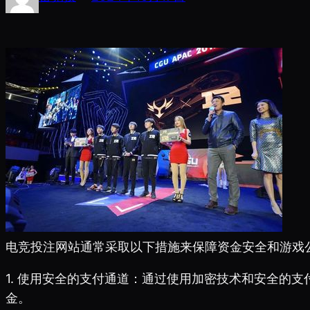
电竞投注网站通常采取以下措施来保障资金安全和游戏
1. 使用安全的支付通道：通过使用加密技术和安全的
金。