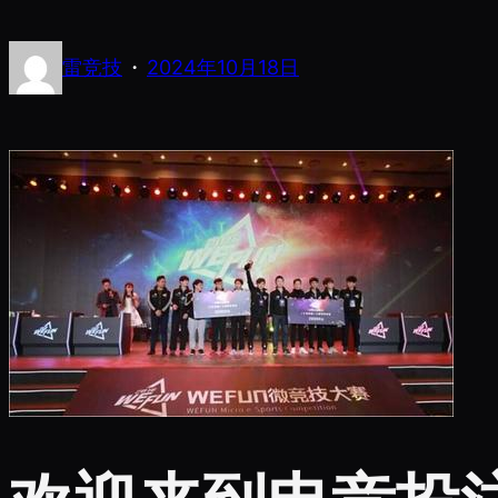
·
雷竞技
2024年10月18日