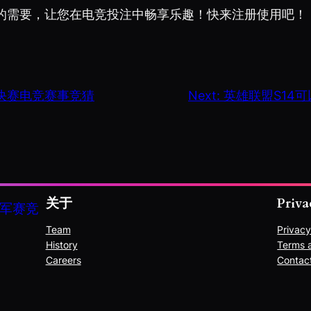
的需要，让您在电竞投注中畅享乐趣！快来注册使用吧！
总决赛电竞赛事竞猜
Next:
英雄联盟S14
关于
Priva
冠军赛竞
Team
Privacy
History
Terms 
Careers
Contac