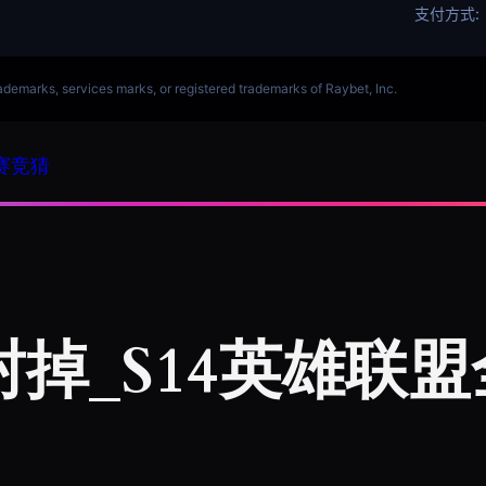
军赛竞猜
掉_S14英雄联