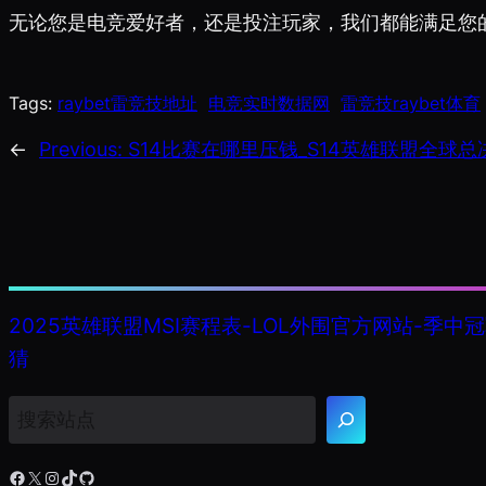
无论您是电竞爱好者，还是投注玩家，我们都能满足您
Tags:
raybet雷竞技地址
电竞实时数据网
雷竞技raybet体育
←
Previous:
S14比赛在哪里压钱_S14英雄联盟全球
2025英雄联盟MSI赛程表-LOL外围官方网站-季中
猜
搜
索
Facebook
X
Instagram
TikTok
GitHub