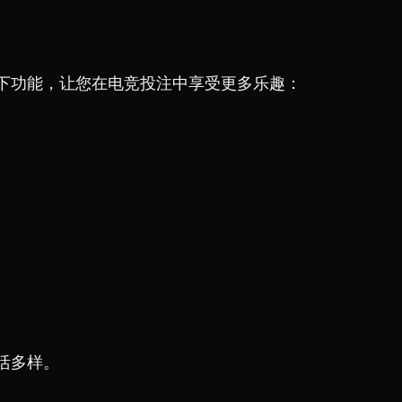
下功能，让您在电竞投注中享受更多乐趣：
活多样。