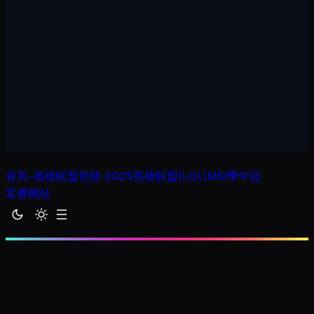
首页–英雄联盟竞猜-2025英雄联盟(LOL)MSI季中冠
军赛网站