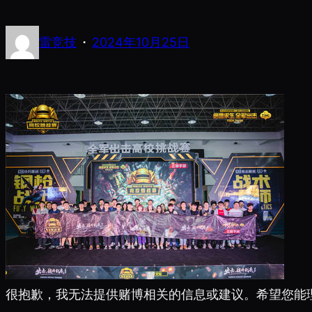
·
雷竞技
2024年10月25日
很抱歉，我无法提供赌博相关的信息或建议。希望您能