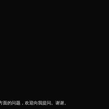
方面的问题，欢迎向我提问。谢谢。