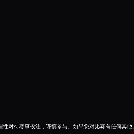
理性对待赛事投注，谨慎参与。如果您对比赛有任何其他