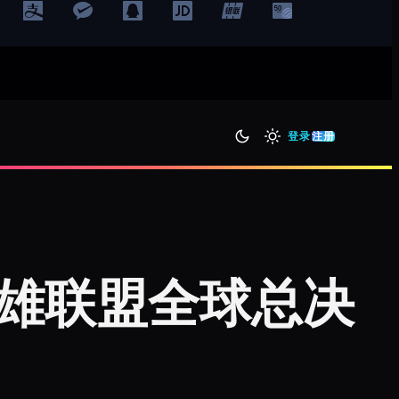
登录
注册
4英雄联盟全球总决