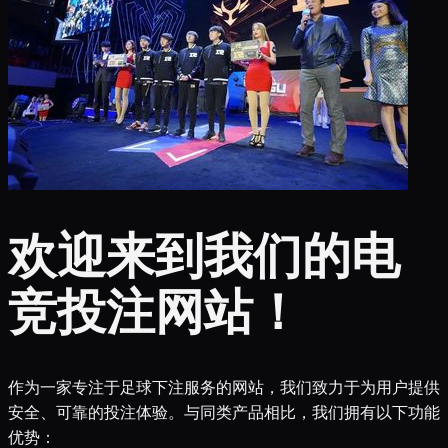
欢迎来到我们的电
竞投注网站！
作为一家专注于足球下注服务的网站，我们致力于为用户提供
安全、可靠的投注体验。与同类产品相比，我们拥有以下功能
优势：