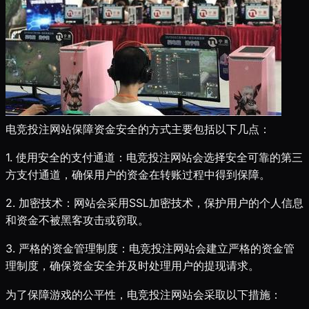
电竞投注网站保障资金安全的方式主要包括以下几点：
1. 使用安全的支付通道：电竞投注网站会选择安全可靠的第三
方支付通道，确保用户的资金在转账过程中得到保障。
2. 加密技术：网站会采用SSL加密技术，保护用户的个人信息
和资金不被黑客攻击或窃取。
3. 严格的资金管理制度：电竞投注网站会建立严格的资金管
理制度，确保资金安全并及时处理用户的提现请求。
为了保障游戏的公平性，电竞投注网站会采取以下措施：