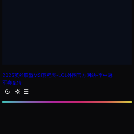
2025英雄联盟MSI赛程表-LOL外围官方网站-季中冠
军赛竞猜