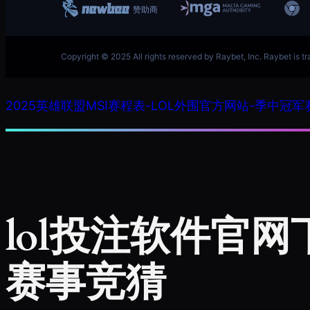
跳
2025英雄联盟MSI赛程表-LOL外围官方网站-季中冠
至
内
容
lol投注软件官
赛事竞猜