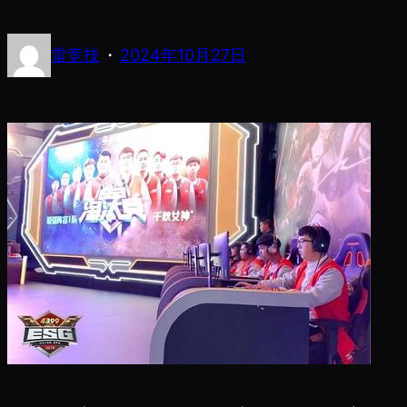
·
雷竞技
2024年10月27日