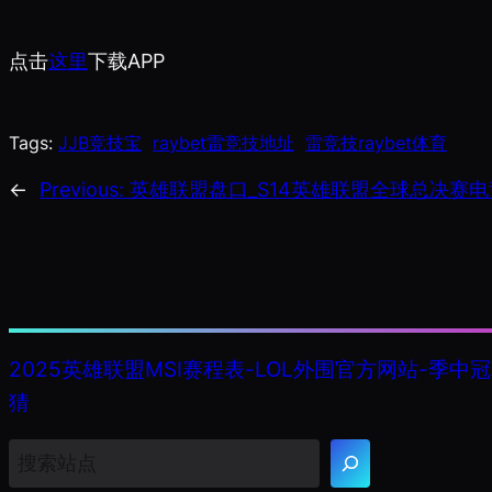
点击
这里
下载APP
Tags:
JJB竞技宝
raybet雷竞技地址
雷竞技raybet体育
←
Previous:
英雄联盟盘口_S14英雄联盟全球总决赛
2025英雄联盟MSI赛程表-LOL外围官方网站-季中
猜
搜
索