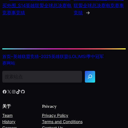
买外围_S14英雄联盟全球总决赛电
联盟全球总决赛电竞赛事
竞赛事竞猜
竞猜
→
首页–英雄联盟竞猜-2025英雄联盟(LOL)MSI季中冠军
赛网站
搜
索
Facebook
X
Instagram
TikTok
GitHub
关于
Privacy
Team
Privacy Policy
History
Terms and Conditions
Careers
Contact Us