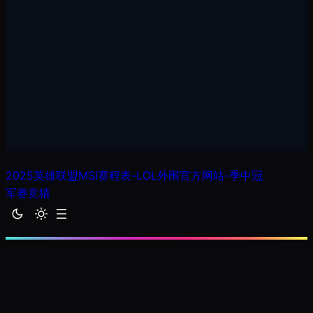
2025英雄联盟MSI赛程表-LOL外围官方网站-季中冠
军赛竞猜