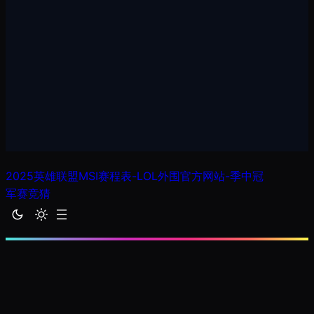
2025英雄联盟MSI赛程表-LOL外围官方网站-季中冠
军赛竞猜