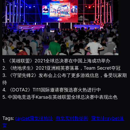
1. 《英雄联盟》2021全球总决赛在中国上海成功举办
2. 《绝地求生》2021亚洲精英赛落幕，Team Secret夺冠
3. 《守望先锋2》发布会上公布了更多游戏信息，备受玩家期
待
4. 《DOTA2》TI11国际邀请赛预选赛火热进行中
5. 中国电竞选手Karsa在英雄联盟全球总决赛中表现出色
Tags:
raybet雷竞技地址
电竞实时数据网
雷竞技raybet体
育