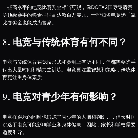
一些高水平的电竞比赛奖金相当可观，像DOTA2国际邀请赛
等顶级赛事的奖金往往高达数百万美元。一些知名电竞选手靠
比赛奖金也能成为富豪。
8. 电竞与传统体育有何不同？
电竞与传统体育在竞技形式和赛制上有所不同，但都需要选手
付出大量时间和精力去训练。电竞更注重智慧和策略，传统体
育更注重身体素质。
9. 电竞对青少年有何影响？
电竞在娱乐的同时也锻炼了青少年的大脑和判断力，但长时间
沉迷于电竞可能影响学业和身体健康。因此，家长和学校需要
适度引导。