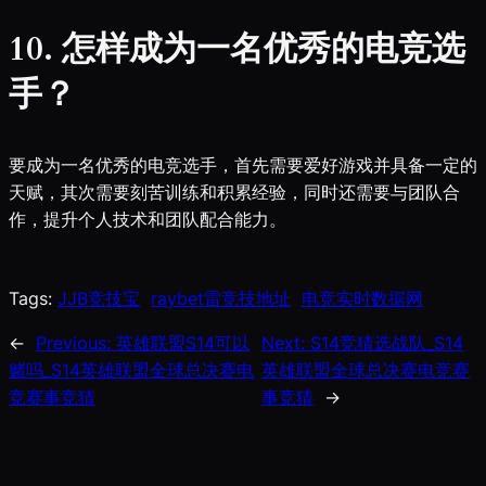
10. 怎样成为一名优秀的电竞选
手？
要成为一名优秀的电竞选手，首先需要爱好游戏并具备一定的
天赋，其次需要刻苦训练和积累经验，同时还需要与团队合
作，提升个人技术和团队配合能力。
Tags:
JJB竞技宝
raybet雷竞技地址
电竞实时数据网
←
Previous:
英雄联盟S14可以
Next:
S14竞猜选战队_S14
赌吗_S14英雄联盟全球总决赛电
英雄联盟全球总决赛电竞赛
竞赛事竞猜
事竞猜
→