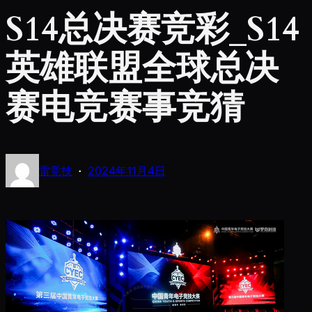
S14总决赛竞彩_S14
英雄联盟全球总决
赛电竞赛事竞猜
·
雷竞技
2024年11月4日