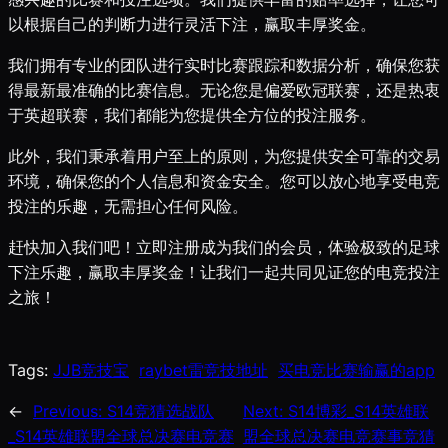
以根据自己的判断力进行灵活下注，赢取丰厚奖金。
我们拥有专业的团队进行实时比赛跟踪和数据分析，确保您获
得最新最准确的比赛信息。无论您是偏爱欧冠联赛，还是热衷
于英超联赛，我们都能为您提供全方位的投注服务。
此外，我们秉承着用户至上的原则，为您提供安全可靠的交易
环境，确保您的个人信息和资金安全。您可以放心地享受电竞
投注的乐趣，无需担心任何风险。
赶快加入我们吧！立即注册成为我们的会员，体验极致的足球
下注乐趣，赢取丰厚奖金！让我们一起共同见证您的电竞投注
之旅！
Tags:
JJB竞技宝
raybet雷竞技地址
买电竞比赛输赢的app
←
Previous:
S14竞猜选战队
Next:
S14博彩_S14英雄联
_S14英雄联盟全球总决赛电竞赛
盟全球总决赛电竞赛事竞猜