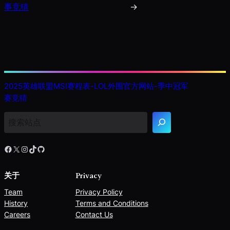
事竞猜
→
2025英雄联盟MSI赛程表-LOL外围官方网站-季中冠军
赛竞猜
搜
索
Facebook
X
Instagram
TikTok
GitHub
关于
Privacy
Team
Privacy Policy
History
Terms and Conditions
Careers
Contact Us