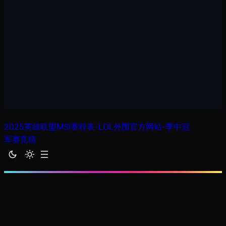
2025英雄联盟MSI赛程表-LOL外围官方网站-季中冠
军赛竞猜