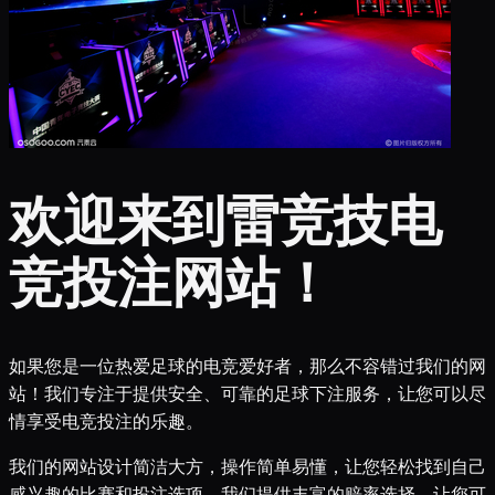
欢迎来到雷竞技电
竞投注网站！
如果您是一位热爱足球的电竞爱好者，那么不容错过我们的网
站！我们专注于提供安全、可靠的足球下注服务，让您可以尽
情享受电竞投注的乐趣。
我们的网站设计简洁大方，操作简单易懂，让您轻松找到自己
感兴趣的比赛和投注选项。我们提供丰富的赔率选择，让您可