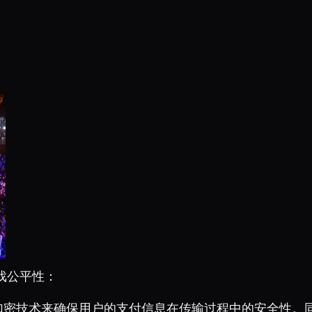
戏公平性：
SL加密技术来确保用户的支付信息在传输过程中的安全性