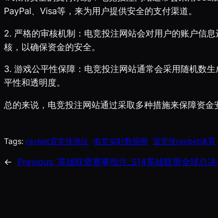
PayPal、Visa等，来为用户提供安全的支付渠道。
2. 严格的审核机制：电竞投注网站会对用户的账户信
核，以确保资金的安全。
3. 游戏公平性保障：电竞投注网站通常会采用随机数
平性和透明度。
总的来说，电竞投注网站通过采取多种措施来保障资金
Tags:
raybet雷竞技地址
电竞实时数据网
雷竞技raybet体育
←
Previous:
英雄联盟赛事投注_S14英雄联盟全球总