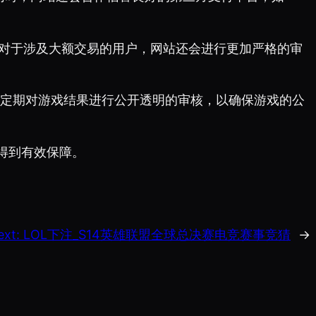
。对于涉及大额交易的用户，网站还会进行更加严格的审
会定期对游戏结果进行公开透明的审核，以确保游戏的公
得到有效保障。
ext:
LOL下注_S14英雄联盟全球总决赛电竞赛事竞猜
→