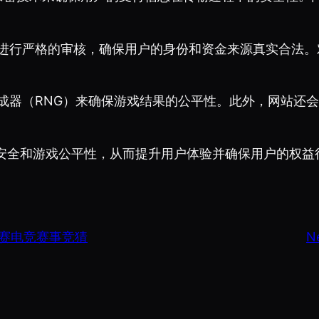
息进行严格的审核，确保用户的身份和资金来源真实合法
生成器（RNG）来确保游戏结果的公平性。此外，网站还
安全和游戏公平性，从而提升用户体验并确保用户的权益
决赛电竞赛事竞猜
N