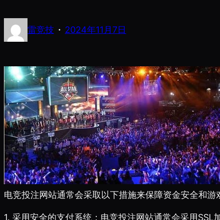
·
雷竞技
2024年11月7日
电竞投注网站通常会采取以下措施来保障资金安全和游
1. 采用安全的支付系统：电竞投注网站通常会采用S