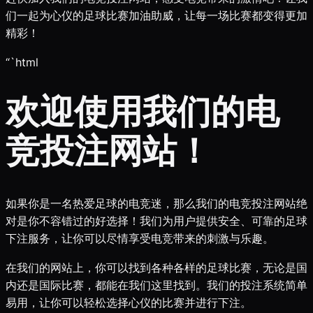
们一起为心仪的足球比赛加油助威，让每一场比赛都变得更加
精彩！
“`html
欢迎使用我们的电
竞投注网站！
如果你是一名热爱足球的电竞迷，那么我们的电竞投注网站绝
对是你不容错过的好选择！我们为用户提供安全、可靠的足球
下注服务，让你可以尽情享受电竞带来的刺激与乐趣。
在我们的网站上，你可以找到各种各样的足球比赛，无论是国
内还是国际比赛，都能在我们这里找到。我们的投注系统简单
易用，让你可以轻松选择心仪的比赛并进行下注。