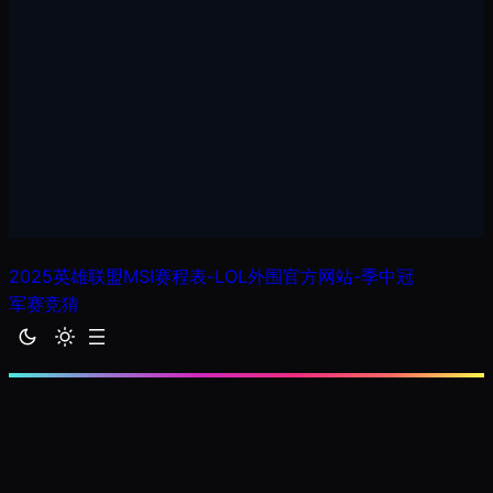
2025英雄联盟MSI赛程表-LOL外围官方网站-季中冠
军赛竞猜