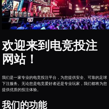
欢迎来到电竞投注
网站！
我们是一家专业的电竞投注平台，为您提供安全、可靠的足球
下注服务。无论您是电竞爱好者还是专业玩家，我们都将为您
提供优质的投注体验。
我们的功能