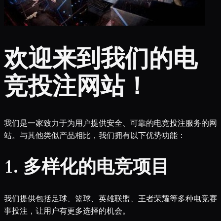
欢迎来到我们的电
竞投注网站！
我们是一家致力于为用户提供安全、可靠的电竞投注服务的网
站。与其他类似产品相比，我们拥有以下优势功能：
1. 多样化的电竞项目
我们提供包括足球、篮球、英雄联盟、王者荣耀等多种电竞赛
事投注，让用户有更多选择的机会。