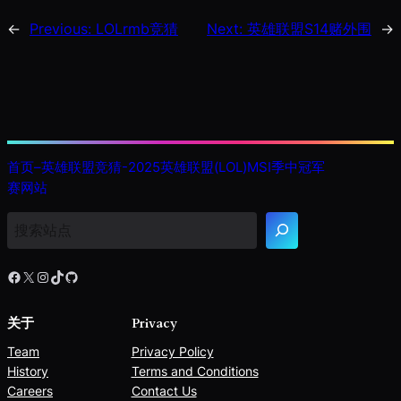
←
Previous:
LOLrmb竞猜
Next:
英雄联盟S14赌外围
→
首页–英雄联盟竞猜-2025英雄联盟(LOL)MSI季中冠军
赛网站
搜
索
Facebook
X
Instagram
TikTok
GitHub
关于
Privacy
Team
Privacy Policy
History
Terms and Conditions
Careers
Contact Us