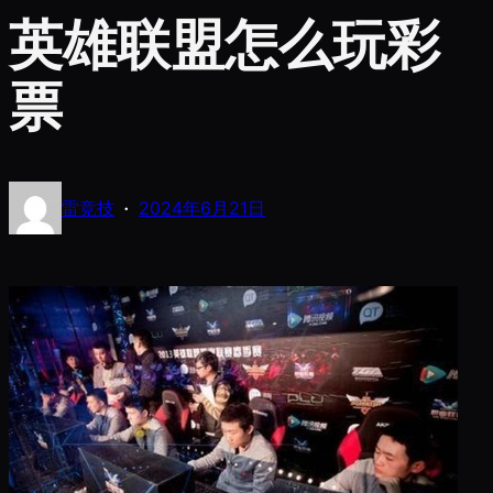
英雄联盟怎么玩彩
票
·
雷竞技
2024年6月21日