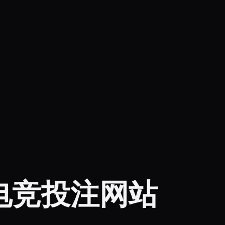
电竞投注网站