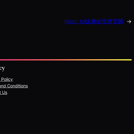
Next:
lol比赛的竞猜官网
→
cy
 Policy
and Conditions
t Us