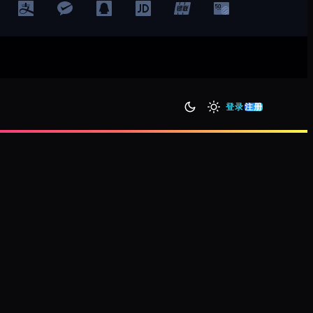
登录
注册