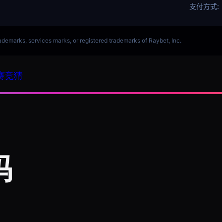
军赛竞猜
吗