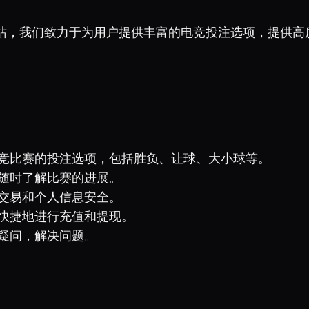
站，我们致力于为用户提供丰富的电竞投注选项，提供高
竞比赛的投注选项，包括胜负、让球、大小球等。
随时了解比赛的进展。
交易和个人信息安全。
快捷地进行充值和提现。
疑问，解决问题。