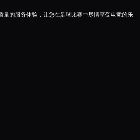
质量的服务体验，让您在足球比赛中尽情享受电竞的乐