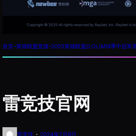
跳
首页–英雄联盟竞猜-2025英雄联盟(LOL)MSI季中冠军
至
内
容
雷竞技官网
·
雷竞技
2024年7月8日