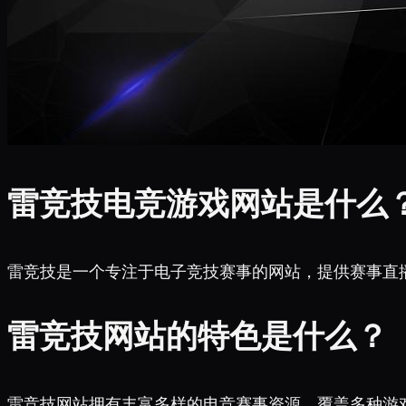
雷竞技电竞游戏网站是什么
雷竞技是一个专注于电子竞技赛事的网站，提供赛事直
雷竞技网站的特色是什么？
雷竞技网站拥有丰富多样的电竞赛事资源，覆盖多种游