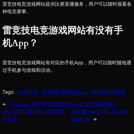
雷竞技电竞游戏网站提供比赛直播服务，用户可以随时观看各
种电竞赛事。
雷竞技电竞游戏网站有没有手
机App？
雷竞技电竞游戏网站有对应的手机App，用户可以随时随地通
过手机参与游戏和活动。
Tags:
JJB竞技宝
买电竞比赛输赢的app
电竞实时数据网
←
Previous:
RAYBET官网登录
Next:
雷竞技官网地址
_RAYBET官网注册_2024雷竞
_RAYBETapp下载_2024雷
技官网
竞技官网
→