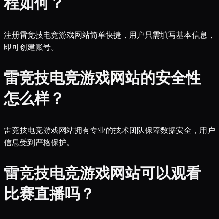
程如何？
注册雷竞技电竞游戏网站简单快捷，用户只需填写基本信息，
即可创建账号。
雷竞技电竞游戏网站的安全性
怎么样？
雷竞技电竞游戏网站拥有专业的技术团队保障数据安全，用户
信息受到严格保护。
雷竞技电竞游戏网站可以观看
比赛直播吗？