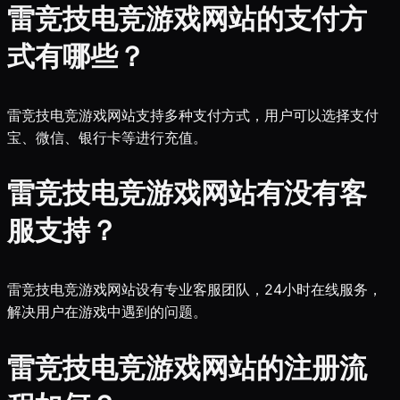
雷竞技电竞游戏网站的支付方
式有哪些？
雷竞技电竞游戏网站支持多种支付方式，用户可以选择支付
宝、微信、银行卡等进行充值。
雷竞技电竞游戏网站有没有客
服支持？
雷竞技电竞游戏网站设有专业客服团队，24小时在线服务，
解决用户在游戏中遇到的问题。
雷竞技电竞游戏网站的注册流