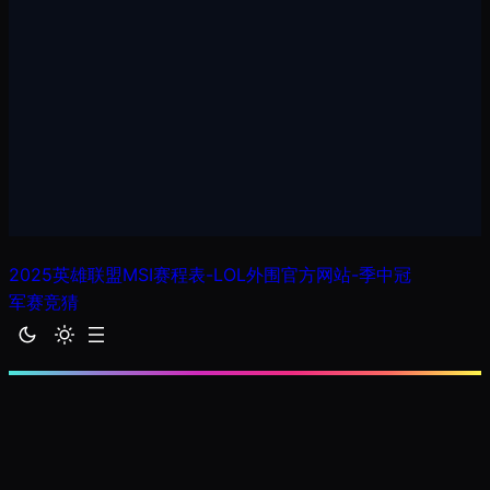
2025英雄联盟MSI赛程表-LOL外围官方网站-季中冠
军赛竞猜