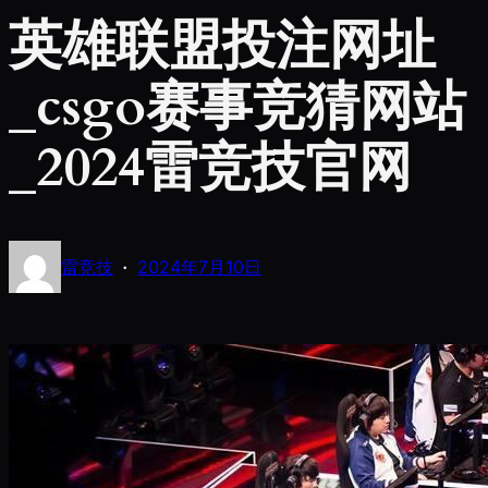
英雄联盟投注网址
_csgo赛事竞猜网站
_2024雷竞技官网
·
雷竞技
2024年7月10日