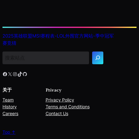
2025英雄联盟MSI赛程表-LOL外围官方网站-季中冠军
赛竞猜
搜
索
Facebook
X
Instagram
TikTok
GitHub
关于
Privacy
Team
Privacy Policy
History
Terms and Conditions
Careers
Contact Us
Top ↑