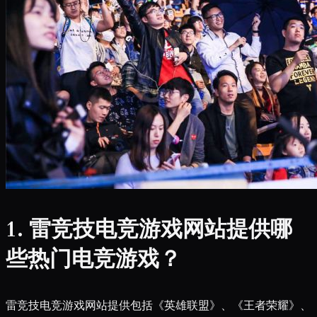
1. 雷竞技电竞游戏网站提供哪
些热门电竞游戏？
雷竞技电竞游戏网站提供包括《英雄联盟》、《王者荣耀》、