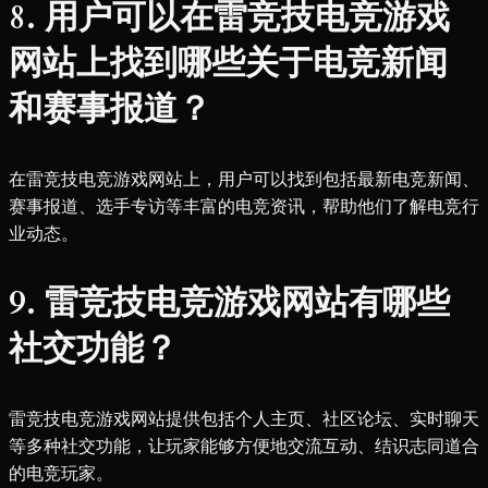
8. 用户可以在雷竞技电竞游戏
网站上找到哪些关于电竞新闻
和赛事报道？
在雷竞技电竞游戏网站上，用户可以找到包括最新电竞新闻、
赛事报道、选手专访等丰富的电竞资讯，帮助他们了解电竞行
业动态。
9. 雷竞技电竞游戏网站有哪些
社交功能？
雷竞技电竞游戏网站提供包括个人主页、社区论坛、实时聊天
等多种社交功能，让玩家能够方便地交流互动、结识志同道合
的电竞玩家。