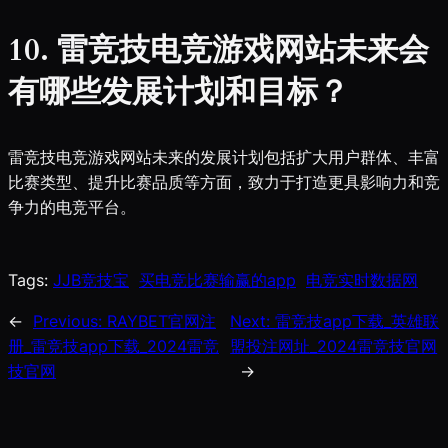
10. 雷竞技电竞游戏网站未来会
有哪些发展计划和目标？
雷竞技电竞游戏网站未来的发展计划包括扩大用户群体、丰富
比赛类型、提升比赛品质等方面，致力于打造更具影响力和竞
争力的电竞平台。
Tags:
JJB竞技宝
买电竞比赛输赢的app
电竞实时数据网
←
Previous:
RAYBET官网注
Next:
雷竞技app下载_英雄联
册_雷竞技app下载_2024雷竞
盟投注网址_2024雷竞技官网
技官网
→