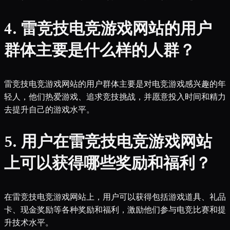
4. 雷竞技电竞游戏网站的用户
群体主要是什么样的人群？
雷竞技电竞游戏网站的用户群体主要是对电竞游戏感兴趣的年
轻人，他们热爱游戏、追求竞技挑战，并愿意投入时间和精力
去提升自己的游戏水平。
5. 用户在雷竞技电竞游戏网站
上可以获得哪些奖励和福利？
在雷竞技电竞游戏网站上，用户可以获得包括游戏道具、礼品
卡、现金奖励等各种奖励和福利，激励他们参与电竞比赛和提
升技术水平。