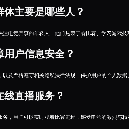
群体主要是哪些人？
关注电竞赛事的年轻人，他们热衷于看比赛、学习游戏技
障用户信息安全？
，以及严格遵守相关隐私法律法规，保护用户的个人数据
在线直播服务？
服务，用户可以实时观看比赛进程，感受电竞的激烈与精