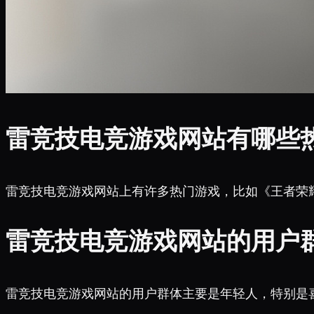
雷竞技电竞游戏网站有哪些
雷竞技电竞游戏网站上有许多热门游戏，比如《王者荣
雷竞技电竞游戏网站的用户
雷竞技电竞游戏网站的用户群体主要是年轻人，特别是