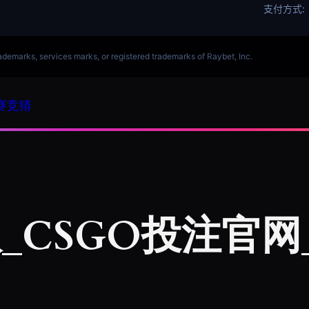
军赛竞猜
_CSGO投注官网