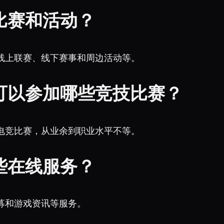
比赛和活动？
线上联赛、线下赛事和周边活动等。
可以参加哪些竞技比赛？
电竞比赛，从业余到职业水平不等。
些在线服务？
募和游戏资讯等服务。