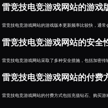
雷竞技电竞游戏网站的游戏
雷竞技电竞游戏网站的游戏版本更新频率比较快，通常
雷竞技电竞游戏网站的安全
雷竞技电竞游戏网站采取了多种安全措施，包括加密传
雷竞技电竞游戏网站的付费
雷竞技电竞游戏网站的付费方式包括充值钻石、购买游