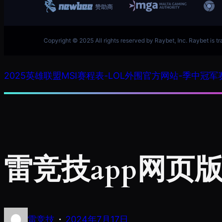
跳
2025英雄联盟MSI赛程表-LOL外围官方网站-季中冠
至
内
容
雷竞技app网页版
·
雷竞技
2024年7月17日