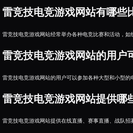
雷竞技电竞游戏网站有哪些
雷竞技电竞游戏网站经常举办各种电竞比赛和活动，如
雷竞技电竞游戏网站的用户
雷竞技电竞游戏网站的用户可以参加各种大型和小型的
雷竞技电竞游戏网站提供哪
雷竞技电竞游戏网站提供在线直播、赛事直播、战队招