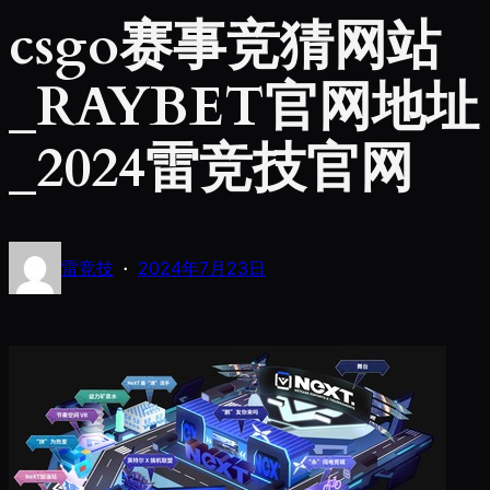
csgo赛事竞猜网站
_RAYBET官网地址
_2024雷竞技官网
·
雷竞技
2024年7月23日