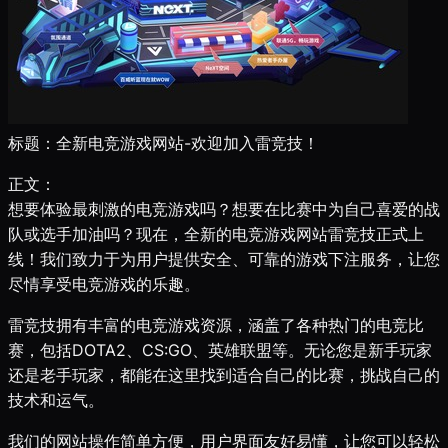
标题：全新电竞游戏网站-欢迎加入雷竞技！
正文：
想要体验最刺激的电竞游戏吗？想要在比赛中为自己喜爱的战
队或选手加油吗？现在，全新的电竞游戏网站雷竞技正式上
线！我们致力于为用户提供安全、可靠的游戏下注服务，让您
尽情享受电竞游戏的乐趣。
雷竞技拥有丰富的电竞游戏资源，涵盖了各种热门的电竞比
赛，包括DOTA2、CS:GO、英雄联盟等。无论您是新手玩家
还是老手玩家，都能在这里找到适合自己的比赛，挑战自己的
技术和运气。
我们的网站操作简单方便，用户界面友好易懂，让您可以轻松