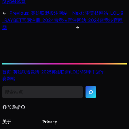
raybet体育
←
Previous:
英雄联盟投注网站
Next:
雷竞技网站_LOL投
_RAYBET官网注册_2024雷竞技官
注网站_2024雷竞技官网
网
→
首页–英雄联盟竞猜-2025英雄联盟(LOL)MSI季中冠军
赛网站
搜
索
Facebook
X
Instagram
TikTok
GitHub
关于
Privacy