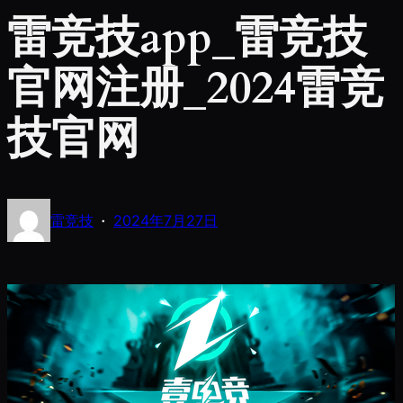
雷竞技app_雷竞技
官网注册_2024雷竞
技官网
·
雷竞技
2024年7月27日