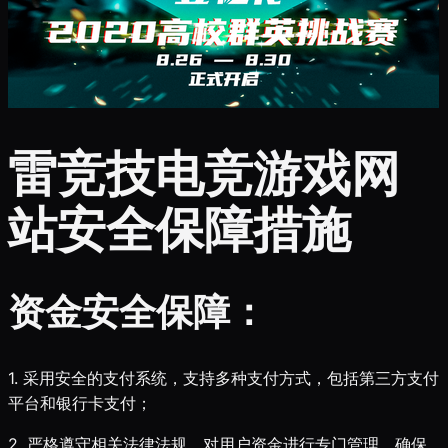
雷竞技电竞游戏网
站安全保障措施
资金安全保障：
1. 采用安全的支付系统，支持多种支付方式，包括第三方支付
平台和银行卡支付；
2. 严格遵守相关法律法规，对用户资金进行专门管理，确保