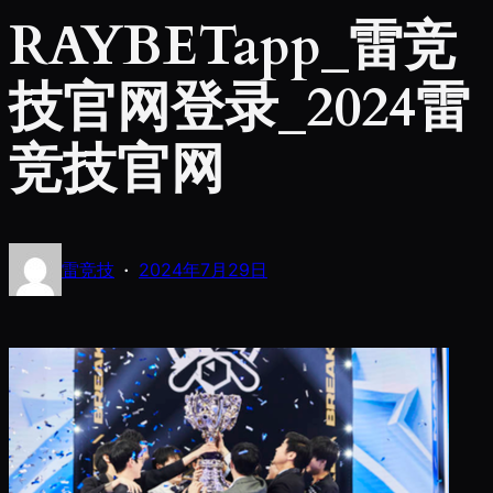
RAYBETapp_雷竞
技官网登录_2024雷
竞技官网
·
雷竞技
2024年7月29日