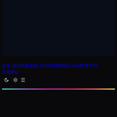
首页–英雄联盟竞猜-2025英雄联盟(LOL)MSI季中冠
军赛网站