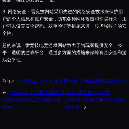
3. 网络安全：雷竞技网站采用先进的网络安全技术来保护用
户的个人信息和账户安全，防范各种网络攻击和诈骗行为。用
户可以设置安全密码、双重验证等措施来进一步增强账户的安
全性。
总的来说，雷竞技电竞游戏网站致力于为玩家提供安全、公
平、透明的游戏平台，通过多方面的措施来保障资金安全和游
戏公平性。
Tags:
JJB竞技宝
raybet雷竞技地址
买电竞比赛输赢的app
←
Previous:
LOL投注网站_雷
Next:
雷竞技app下载
竞技app网页版_2024雷竞技
_RAYBET官网注册_2024雷竞
官网
技官网
→