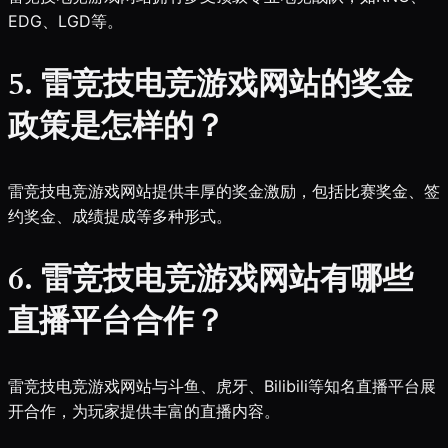
EDG、LGD等。
5. 雷竞技电竞游戏网站的奖金
政策是怎样的？
雷竞技电竞游戏网站提供丰厚的奖金激励，包括比赛奖金、签
约奖金、成绩提成等多种形式。
6. 雷竞技电竞游戏网站有哪些
直播平台合作？
雷竞技电竞游戏网站与斗鱼、虎牙、Bilibili等知名直播平台展
开合作，为玩家提供丰富的直播内容。