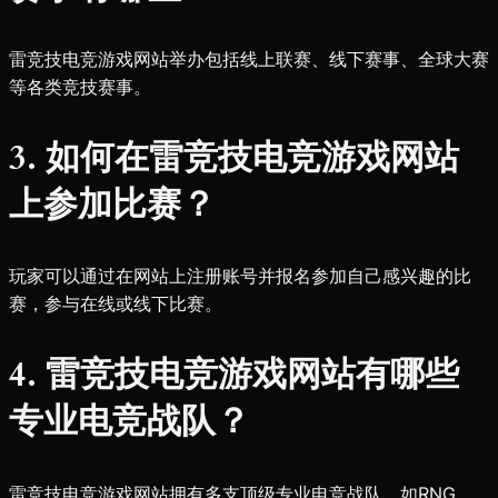
雷竞技电竞游戏网站举办包括线上联赛、线下赛事、全球大赛
等各类竞技赛事。
3. 如何在雷竞技电竞游戏网站
上参加比赛？
玩家可以通过在网站上注册账号并报名参加自己感兴趣的比
赛，参与在线或线下比赛。
4. 雷竞技电竞游戏网站有哪些
专业电竞战队？
雷竞技电竞游戏网站拥有多支顶级专业电竞战队，如RNG、