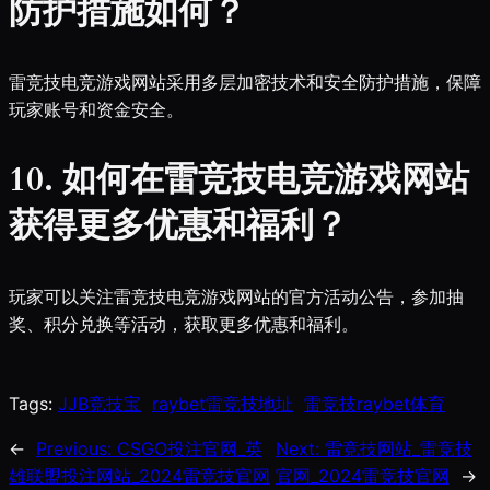
防护措施如何？
雷竞技电竞游戏网站采用多层加密技术和安全防护措施，保障
玩家账号和资金安全。
10. 如何在雷竞技电竞游戏网站
获得更多优惠和福利？
玩家可以关注雷竞技电竞游戏网站的官方活动公告，参加抽
奖、积分兑换等活动，获取更多优惠和福利。
Tags:
JJB竞技宝
raybet雷竞技地址
雷竞技raybet体育
←
Previous:
CSGO投注官网_英
Next:
雷竞技网站_雷竞技
雄联盟投注网站_2024雷竞技官网
官网_2024雷竞技官网
→