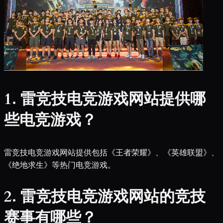
1. 雷竞技电竞游戏网站提供哪
些电竞游戏？
雷竞技电竞游戏网站提供包括《王者荣耀》、《英雄联盟》、
《绝地求生》等热门电竞游戏。
2. 雷竞技电竞游戏网站的竞技
赛事有哪些？