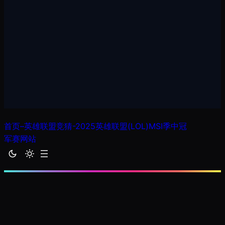
首页–英雄联盟竞猜-2025英雄联盟(LOL)MSI季中冠
军赛网站