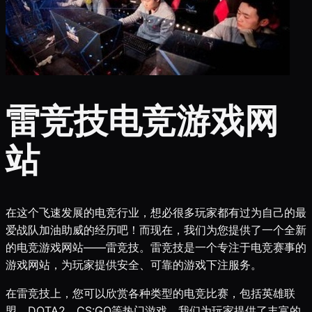
雷竞技电竞游戏网
站
在这个飞速发展的电竞行业，想必很多玩家都有过为自己的最
爱战队加油助威的经历吧！而现在，我们为您提供了一个全新
的电竞游戏网站——雷竞技。雷竞技是一个专注于电竞赛事的
游戏网站，为玩家提供安全、可靠的游戏下注服务。
在雷竞技上，您可以欣赏各种类型的电竞比赛，包括英雄联
盟、DOTA2、CS:GO等热门游戏。我们为玩家提供了丰富的