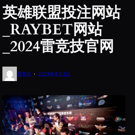
英雄联盟投注网站
_RAYBET网站
_2024雷竞技官网
·
雷竞技
2024年8月3日