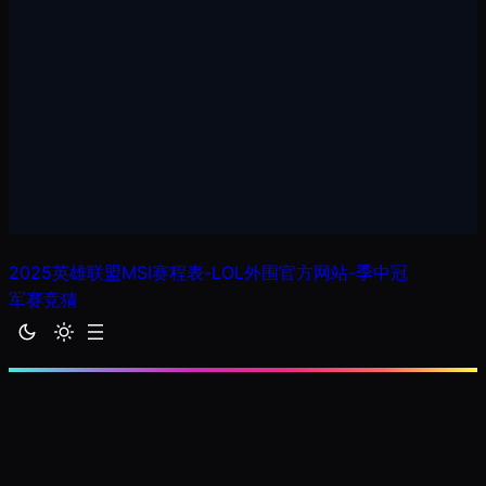
2025英雄联盟MSI赛程表-LOL外围官方网站-季中冠
军赛竞猜