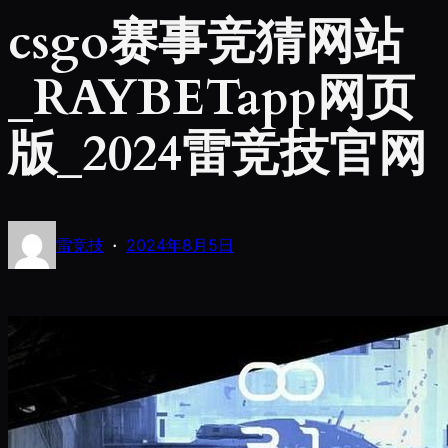
csgo赛事竞猜网站
_RAYBETapp网页
版_2024雷竞技官网
·
雷竞技
2024年8月5日