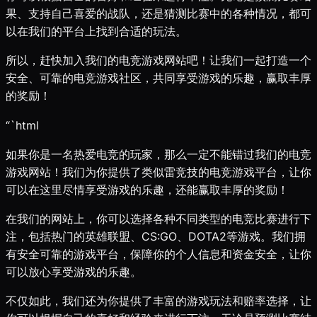
果、支持自己喜爱的战队，还是猜测比赛中的各种情况，都可
以在我们的平台上找到合适的玩法。
所以，赶快加入我们的电竞游戏网站吧！让我们一起打造一个
安全、可靠的电竞游戏社区，共同享受游戏的乐趣，赢取丰厚
的奖励！
“`html
如果你是一名热爱电竞的玩家，那么一定不能错过我们的电竞
游戏网站！我们为你提供了类似雷竞技的电竞游戏平台，让你
可以在这里尽情享受游戏的乐趣，还能赢取丰厚的奖励！
在我们的网站上，你可以选择各种不同类型的电竞比赛进行下
注，包括热门的英雄联盟、CS:GO、DOTA2等游戏。我们拥
有安全可靠的游戏平台，保障你的个人信息和资金安全，让你
可以放心享受游戏的乐趣。
不仅如此，我们还为你提供了丰富的游戏玩法和赔率选择，让