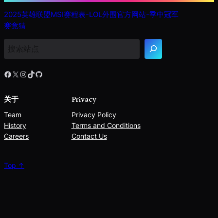
2025英雄联盟MSI赛程表-LOL外围官方网站-季中冠军
赛竞猜
搜
索
Facebook
X
Instagram
TikTok
GitHub
关于
Privacy
Team
Privacy Policy
History
Terms and Conditions
Careers
Contact Us
Top ↑