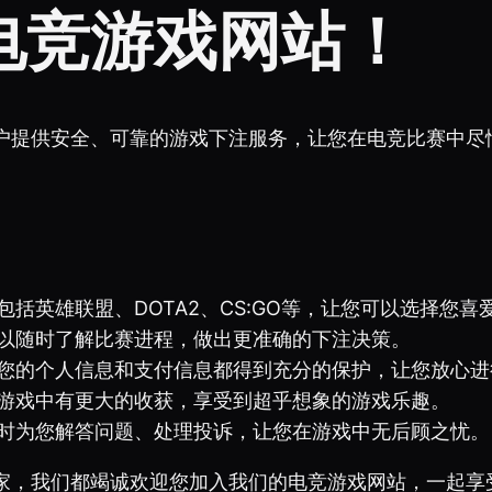
电竞游戏网站！
户提供安全、可靠的游戏下注服务，让您在电竞比赛中尽
括英雄联盟、DOTA2、CS:GO等，让您可以选择您喜
以随时了解比赛进程，做出更准确的下注决策。
您的个人信息和支付信息都得到充分的保护，让您放心进
游戏中有更大的收获，享受到超乎想象的游戏乐趣。
时为您解答问题、处理投诉，让您在游戏中无后顾之忧。
家，我们都竭诚欢迎您加入我们的电竞游戏网站，一起享