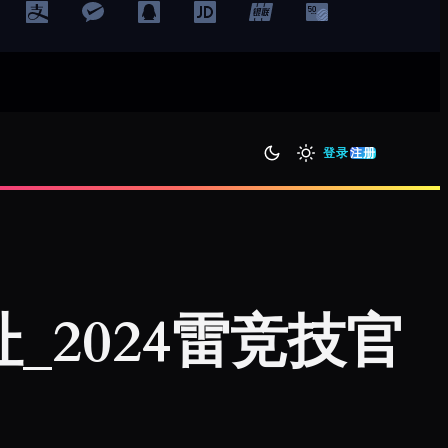
登录
注册
_2024雷竞技官