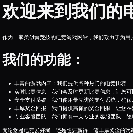
欢迎来到我们的
作为一家类似雷竞技的电竞游戏网站，我们致力于为用
我们的功能：
丰富的游戏内容：我们提供各种热门的电竞比赛，包
实时比赛信息：我们会及时更新比赛信息，让您可
安全支付系统：我们使用最先进的支付系统，确保
丰厚奖金回报：我们提供高额的奖金回报，让您在
专业客服团队：我们拥有一支专业的客服团队，随
无论您是电竞爱好者，还是想要赢得一笔丰厚奖金的玩