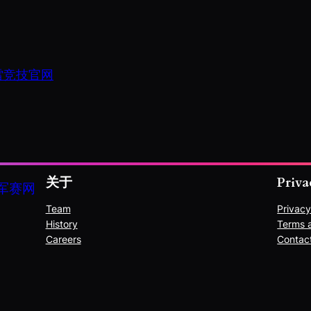
24雷竞技官网
关于
Priva
冠军赛网
Team
Privacy
History
Terms 
Careers
Contac