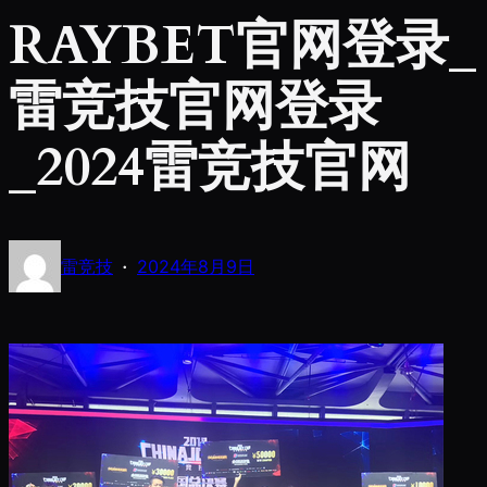
RAYBET官网登录_
雷竞技官网登录
_2024雷竞技官网
·
雷竞技
2024年8月9日