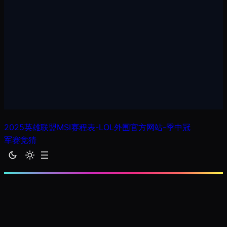
2025英雄联盟MSI赛程表-LOL外围官方网站-季中冠
军赛竞猜