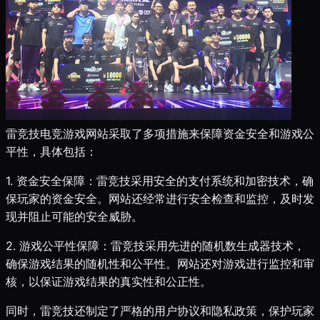
雷竞技电竞游戏网站采取了多项措施来保障资金安全和游戏公
平性，具体包括：
1. 资金安全保障：雷竞技采用安全的支付系统和加密技术，确
保玩家的资金安全。网站还经常进行安全检查和监控，及时发
现并阻止可能的安全威胁。
2. 游戏公平性保障：雷竞技采用先进的随机数生成器技术，
确保游戏结果的随机性和公平性。网站还对游戏进行监控和审
核，以保证游戏结果的真实性和公正性。
同时，雷竞技还制定了严格的用户协议和隐私政策，保护玩家