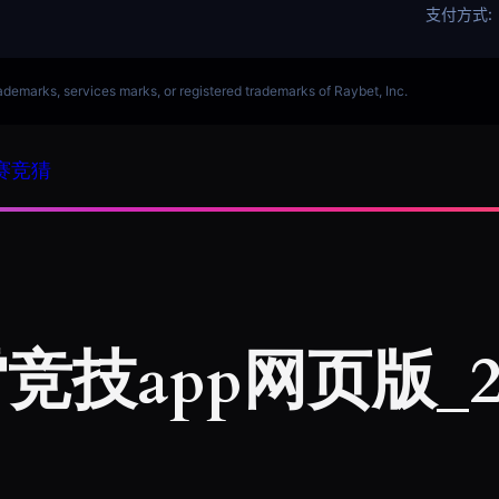
军赛竞猜
雷竞技app网页版_