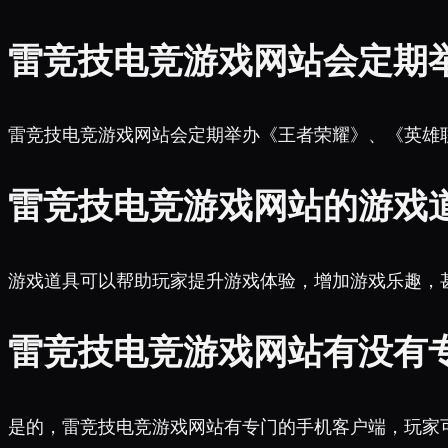
雷竞技电竞游戏网站会定期
雷竞技电竞游戏网站会定期举办《王者荣耀》、《英雄
雷竞技电竞游戏网站的游戏
游戏道具可以帮助玩家提升游戏体验，增加游戏乐趣，
雷竞技电竞游戏网站有没有
是的，雷竞技电竞游戏网站有专门的手机客户端，玩家