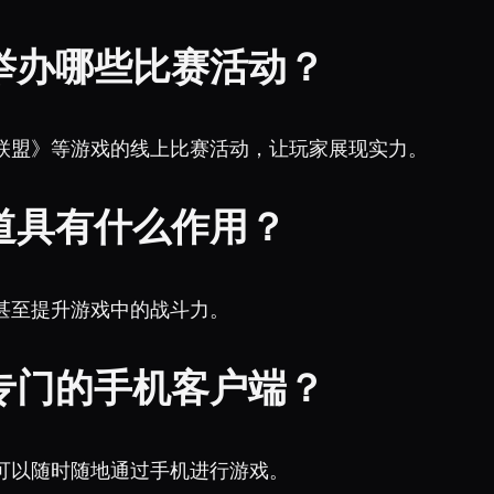
举办哪些比赛活动？
联盟》等游戏的线上比赛活动，让玩家展现实力。
道具有什么作用？
甚至提升游戏中的战斗力。
专门的手机客户端？
可以随时随地通过手机进行游戏。