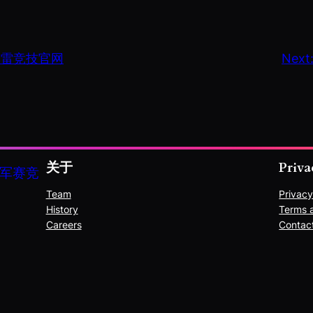
4雷竞技官网
Next
关于
Priva
冠军赛竞
Team
Privacy
History
Terms 
Careers
Contac