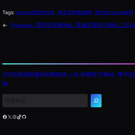
Tags:
raybet雷竞技地址
电竞实时数据网
雷竞技raybet体育
←
Previous:
雷竞技官网地址_英雄联盟投注网址_202
2025英雄联盟MSI赛程表-LOL外围官方网站-季中
猜
搜
索
Facebook
X
Instagram
TikTok
GitHub