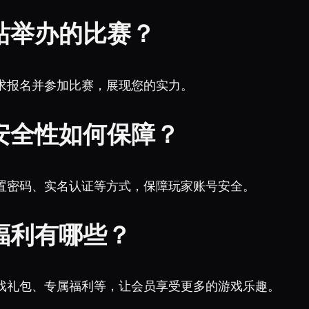
站举办的比赛？
求报名并参加比赛，展现您的实力。
安全性如何保障？
置密码、实名认证等方式，保障玩家账号安全。
福利有哪些？
戏礼包、专属福利等，让会员享受更多的游戏乐趣。