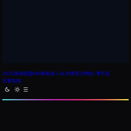
2025英雄联盟MSI赛程表-LOL外围官方网站-季中冠
军赛竞猜