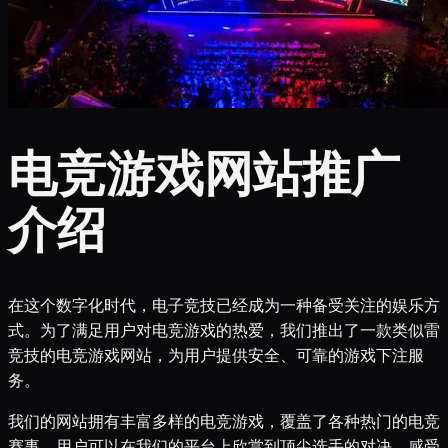
电竞游戏网站推广
介绍
在这个数字化时代，电子竞技已经成为一种备受关注的娱乐方
式。为了满足用户对电竞游戏的热爱，我们推出了一款类似雷
竞技的电竞游戏网站，为用户提供安全、可靠的游戏下注服
务。
我们的网站拥有丰富多样的电竞游戏，覆盖了各种热门的电竞
赛事。用户可以在我们的平台上欣赏到顶尖选手的对决，感受