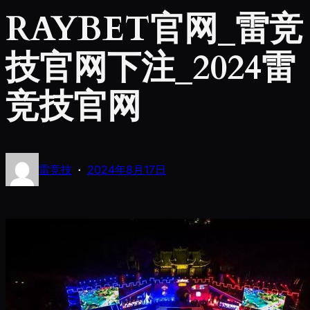
RAYBET官网_雷竞
技官网下注_2024雷
竞技官网
·
雷竞技
2024年8月17日