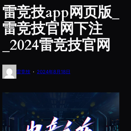
雷竞技app网页版_
雷竞技官网下注
_2024雷竞技官网
·
雷竞技
2024年8月18日