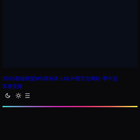
2025英雄联盟MSI赛程表-LOL外围官方网站-季中冠
军赛竞猜