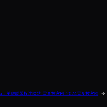
xt:
英雄联盟投注网站_雷竞技官网_2024雷竞技官网
→