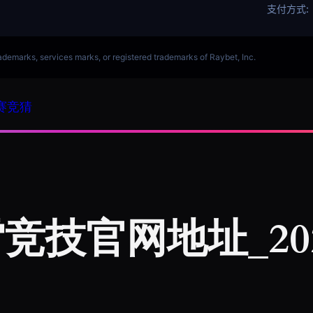
军赛竞猜
雷竞技官网地址_2