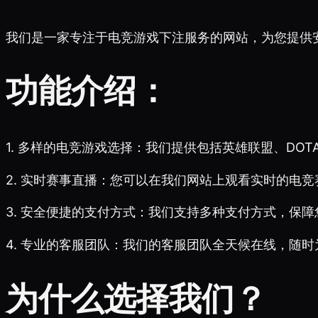
我们是一家专注于电竞游戏下注服务的网站，为您提供
功能介绍：
1. 多样的电竞游戏选择：我们提供包括英雄联盟、DO
2. 实时赛事直播：您可以在我们网站上观看实时的电
3. 安全便捷的支付方式：我们支持多种支付方式，保
4. 专业的客服团队：我们的客服团队全天候在线，随
为什么选择我们？