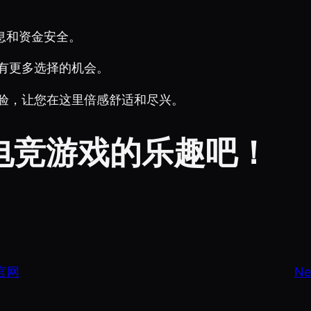
息和资金安全。
您有更多选择的机会。
体验，让您在这里倍感舒适和尽兴。
电竞游戏的乐趣吧！
技官网
Ne