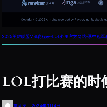
跳
2025英雄联盟MSI赛程表-LOL外围官方网站-季中冠
至
内
容
LOL打比赛的
·
雷竞技
2024年9月4日