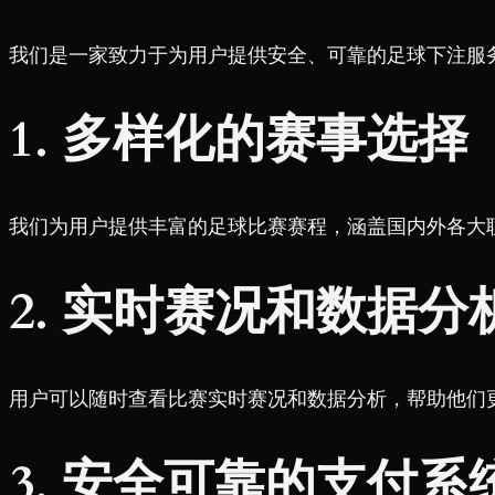
我们是一家致力于为用户提供安全、可靠的足球下注服
1. 多样化的赛事选择
我们为用户提供丰富的足球比赛赛程，涵盖国内外各大
2. 实时赛况和数据分
用户可以随时查看比赛实时赛况和数据分析，帮助他们
3. 安全可靠的支付系