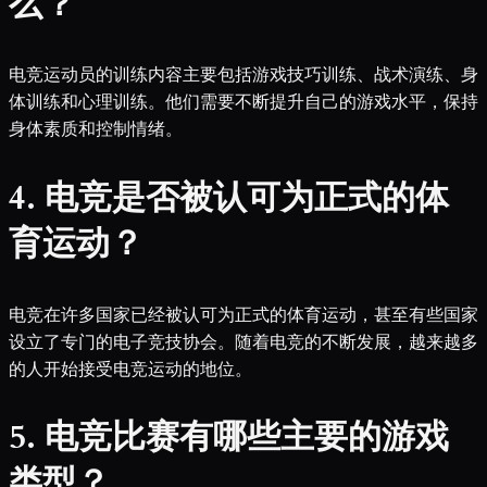
么？
电竞运动员的训练内容主要包括游戏技巧训练、战术演练、身
体训练和心理训练。他们需要不断提升自己的游戏水平，保持
身体素质和控制情绪。
4. 电竞是否被认可为正式的体
育运动？
电竞在许多国家已经被认可为正式的体育运动，甚至有些国家
设立了专门的电子竞技协会。随着电竞的不断发展，越来越多
的人开始接受电竞运动的地位。
5. 电竞比赛有哪些主要的游戏
类型？