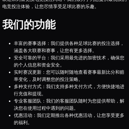
电竞投注体验，让您尽情享受足球比赛的乐趣。
我们的功能
丰富的赛事选择：我们提供各种足球比赛的投注选择，
涵盖各大联赛和赛事，让您有更多选择。
安全可靠的平台：我们采用最先进的加密技术，确保您
的个人信息和资金安全。
实时赛况更新：您可以随时随地查看赛事最新比分和赔
率变化，及时调整您的投注策略。
多种支付方式：我们支持多种支付方式，方便快捷地进
行充值和提现。
专业客服团队：我们的客服团队随时为您提供帮助，解
决您在使用过程中遇到的问题。
优惠活动：我们定期推出各种优惠活动，让您享受更多
的福利。