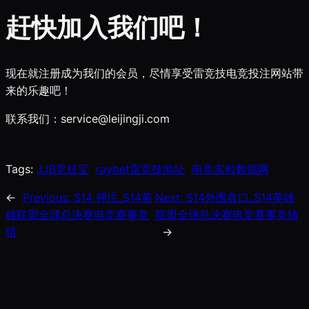
赶快加入我们吧！
现在就注册成为我们的会员，尽情享受雷竞技电竞投注网站带
来的乐趣吧！
联系我们：service@leijingji.com
Tags:
JJB竞技宝
raybet雷竞技地址
电竞实时数据网
←
Previous:
S14 押注_S14英
Next:
S14外围盘口_S14英雄
雄联盟全球总决赛电竞赛事竞
联盟全球总决赛电竞赛事竞猜
猜
→