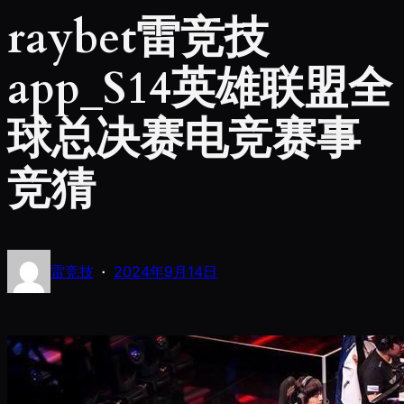
raybet雷竞技
app_S14英雄联盟全
球总决赛电竞赛事
竞猜
·
雷竞技
2024年9月14日