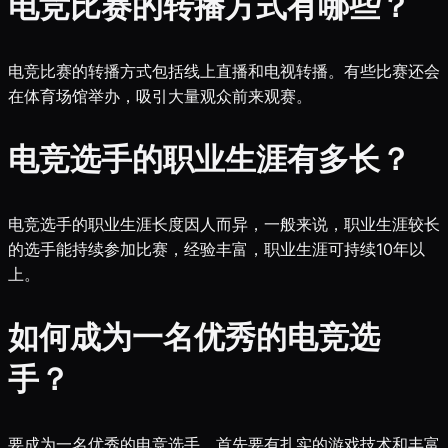
电竞比赛的转播方式有哪些？
电竞比赛的转播方式包括线上直播和电视转播。有些比赛还会
在体育场馆举办，吸引大量观众前来观赛。
电竞选手的职业生涯有多长？
电竞选手的职业生涯长度因人而异，一般来说，职业生涯较长
的选手能持续参加比赛，经验丰富，职业生涯可持续10年以
上。
如何成为一名优秀的电竞选
手？
要成为一名优秀的电竞选手，首先要有扎实的游戏技术和丰富