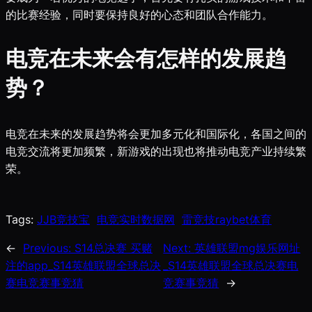
的比赛经验，同时要保持良好的心态和团队合作能力。
电竞在未来会有怎样的发展趋
势？
电竞在未来的发展趋势将会更加多元化和国际化，各国之间的
电竞交流将更加频繁，新游戏的出现也将推动电竞产业持续繁
荣。
Tags:
JJB竞技宝
电竞实时数据网
雷竞技raybet体育
←
Previous:
S14总决赛 买赌
Next:
英雄联盟mg娱乐网址
注的app_S14英雄联盟全球总决
_S14英雄联盟全球总决赛电
赛电竞赛事竞猜
竞赛事竞猜
→