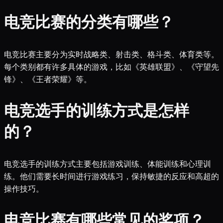
电竞比赛的分类有哪些？
电竞比赛主要分为实时战略类、射击类、格斗类、体育类等。
每个类别都有许多具体的游戏，比如《英雄联盟》、《守望先
锋》、《王者荣耀》等。
电竞选手的训练方式是怎样
的？
电竞选手的训练方式主要包括游戏训练、体能训练和心理训
练。他们需要长时间进行游戏练习，保持敏捷的反应和高超的
操作技巧。
电竞比赛有哪些常见的奖项？