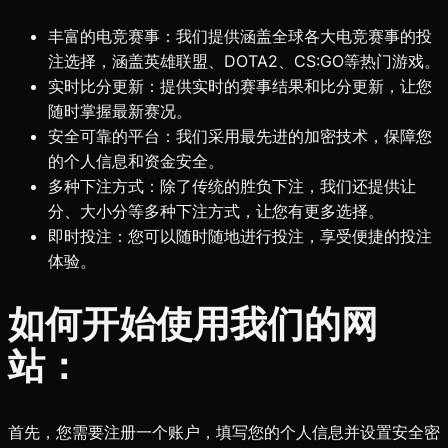
丰富的电竞赛事：我们提供涵盖全球各大电竞赛事的投
注选择，涵盖英雄联盟、DOTA2、CS:GO等热门游戏。
实时比分更新：提供实时的赛事结果和比分更新，让您
随时掌握最新赛况。
安全可靠的平台：我们采用最先进的加密技术，保障您
的个人信息和资金安全。
多种下注方式：除了传统的胜负下注，我们还提供让
分、大小分等多种下注方式，让您有更多选择。
即时投注：您可以随时随地进行投注，享受便捷的投注
体验。
如何开始使用我们的网
站：
首先，您需要注册一个账户，填写您的个人信息并设置安全密