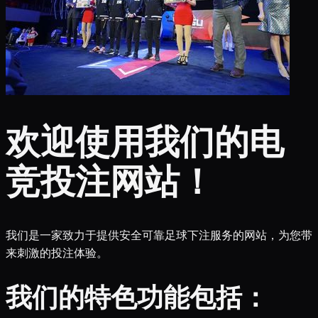
欢迎使用我们的电
竞投注网站！
我们是一家致力于提供安全可靠足球下注服务的网站，为您带
来刺激的投注体验。
我们的特色功能包括：