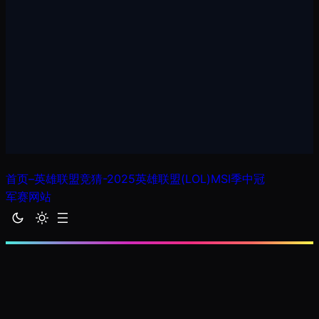
首页–英雄联盟竞猜-2025英雄联盟(LOL)MSI季中冠
军赛网站