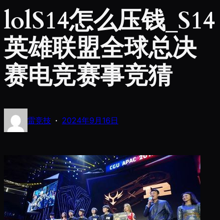
lolS14怎么压钱_S14
英雄联盟全球总决
赛电竞赛事竞猜
·
雷竞技
2024年9月16日